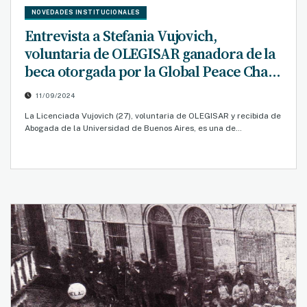
NOVEDADES INSTITUCIONALES
Entrevista a Stefania Vujovich,
voluntaria de OLEGISAR ganadora de la
beca otorgada por la Global Peace Chain
para asistir al Global Peace Summit 2024
11/09/2024
La Licenciada Vujovich (27), voluntaria de OLEGISAR y recibida de
Abogada de la Universidad de Buenos Aires, es una de…