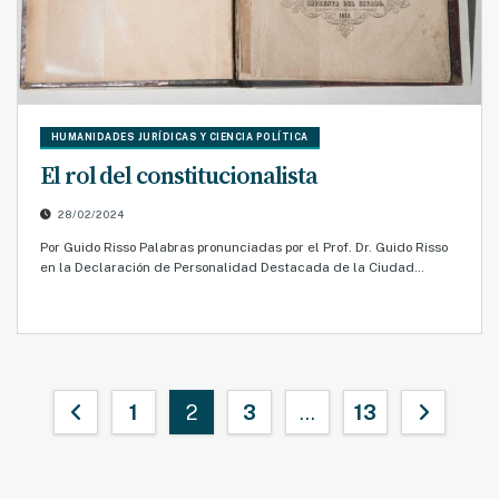
HUMANIDADES JURÍDICAS Y CIENCIA POLÍTICA
El rol del constitucionalista
28/02/2024
Por Guido Risso Palabras pronunciadas por el Prof. Dr. Guido Risso
en la Declaración de Personalidad Destacada de la Ciudad…
Paginación
1
2
3
…
13
de