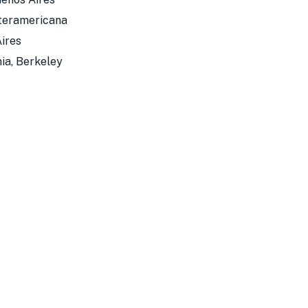
nteramericana
Aires
nia, Berkeley