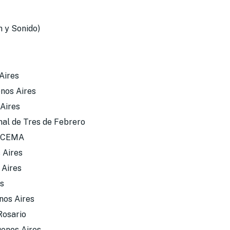
n y Sonido)
 Aires
enos Aires
 Aires
nal de Tres de Febrero
l CEMA
 Aires
 Aires
es
nos Aires
Rosario
uenos Aires