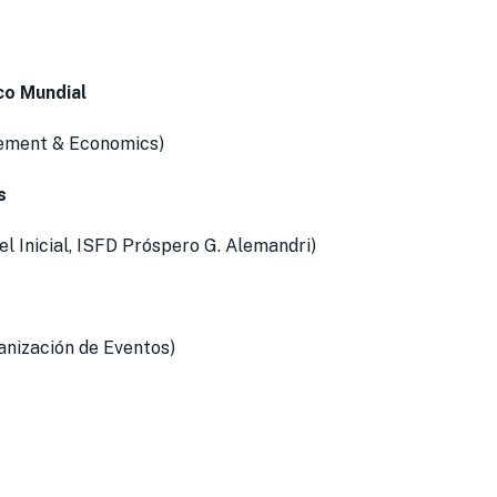
co Mundial
gement & Economics)
s
l Inicial, ISFD Próspero G. Alemandri)
anización de Eventos)