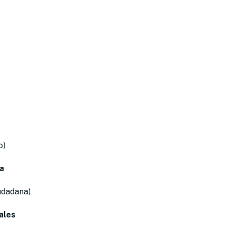
o)
a
udadana)
ales