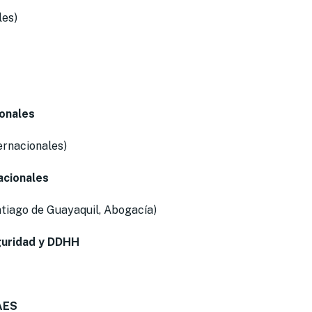
les)
onales
ernacionales)
acionales
ntiago de Guayaquil, Abogacía)
guridad y DDHH
NAES