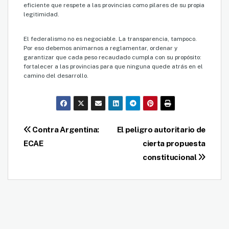
eficiente que respete a las provincias como pilares de su propia
legitimidad.
El federalismo no es negociable. La transparencia, tampoco.
Por eso debemos animarnos a reglamentar, ordenar y
garantizar que cada peso recaudado cumpla con su propósito:
fortalecer a las provincias para que ninguna quede atrás en el
camino del desarrollo.
Navegación
Contra Argentina:
El peligro autoritario de
ECAE
cierta propuesta
de
constitucional
entradas