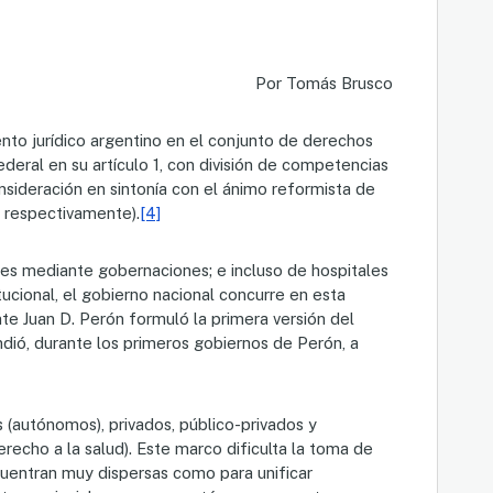
Por Tomás Brusco
ento jurídico argentino en el conjunto de derechos
ederal en su artículo 1, con división de competencias
nsideración en sintonía con el ánimo reformista de
 respectivamente).
[4]
iales mediante gobernaciones; e incluso de hospitales
ucional, el gobierno nacional concurre en esta
nte Juan D. Perón formuló la primera versión del
ndió, durante los primeros gobiernos de Perón, a
os (autónomos), privados, público-privados y
erecho a la salud). Este marco dificulta la toma de
ncuentran muy dispersas como para unificar