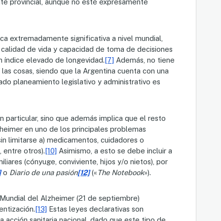
nte provincial, aunque no esté expresamente
a extremadamente significativa a nivel mundial,
, calidad de vida y capacidad de toma de decisiones
 índice elevado de longevidad.
[7]
Además, no tiene
 las cosas, siendo que la Argentina cuenta con una
do planeamiento legislativo y administrativo es
 particular, sino que además implica que el resto
zheimer en uno de los principales problemas
sin limitarse a) medicamentos, cuidadores o
 entre otros).
[10]
Asimismo, a esto se debe incluir a
liares (cónyuge, conviviente, hijos y/o nietos), por
]
o
Diario de una pasión
[12]
(«
The Notebook
»).
a Mundial del Alzheimer (21 de septiembre)
entización.
[13]
Estas leyes declarativas son
 acción sanitaria nacional, dado que este tipo de