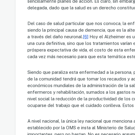
sencillamente planes de acción. Es claro, sin embar
delegada, dado que la salud es un derecho constituc
Del caso de salud particular que nos convoca, la e
siendo la principal causa de demencia, que es la al
a través del daño neuronal.
[6]
Hoy el Alzheimer es u
una cura definitiva, sino que los tratamientos varían e
próspera expectativa de vida, el costo de esta enfe
cada vez más necesario para que esta temática est
Siendo que paraliza esta enfermedad a la persona, p
de la comunidad tendrá que tomar los recaudos y ade
económicos mundiales de la administración de la salu
enfermeros y rehabilitación, sumados a los gastos no
nivel social la reducción de la productividad de los 
ocuparse del trabajo que el cuidado conlleva. Esto
A nivel nacional, la única ley nacional que menciona
establecido por la OMS e insta al Ministerio de Salu
importantes, pero no bastan. No es necesario argume