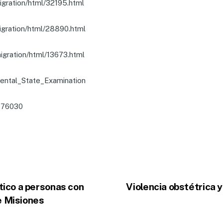
migration/html/32195.html
migration/html/28890.html
migration/html/13673.html
ental_State_Examination
o=76030
ico a personas con
Violencia obstétrica 
e Misiones