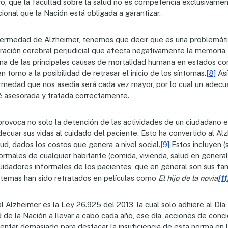
go, que la facultad sobre la salud no es competencia exclusivame
ional que la Nación está obligada a garantizar.
nfermedad de Alzheimer, tenemos que decir que es una problemátic
teración cerebral perjudicial que afecta negativamente la memoria
na de las principales causas de mortalidad humana en estados con
n torno a la posibilidad de retrasar el inicio de los síntomas.
[8]
Así
rmedad que nos asedia será cada vez mayor, por lo cual un adecua
é asesorada y tratada correctamente.
rovoca no solo la detención de las actividades de un ciudadano en
cuar sus vidas al cuidado del paciente. Esto ha convertido al Al
d, dados los costos que genera a nivel social.
[9]
Estos incluyen (
rmales de cualquier habitante (comida, vivienda, salud en general,
cuidadores informales de los pacientes, que en general son sus fami
s temas han sido retratados en películas como
El hijo de la novia
[11
 al Alzheimer es la Ley 26.925 del 2013, la cual solo adhiere al Dí
d de la Nación a llevar a cabo cada año, ese día, acciones de conci
ntar demasiado para destacar la insuficiencia de esta norma en la