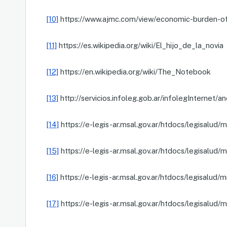
[10]
https://www.ajmc.com/view/economic-burden-of
[11]
https://es.wikipedia.org/wiki/El_hijo_de_la_novia
[12]
https://en.wikipedia.org/wiki/The_Notebook
[13]
http://servicios.infoleg.gob.ar/infolegIntern
[14]
https://e-legis-ar.msal.gov.ar/htdocs/legisalud/
[15]
https://e-legis-ar.msal.gov.ar/htdocs/legisalud/
[16]
https://e-legis-ar.msal.gov.ar/htdocs/legisalud/
[17]
https://e-legis-ar.msal.gov.ar/htdocs/legisalud/