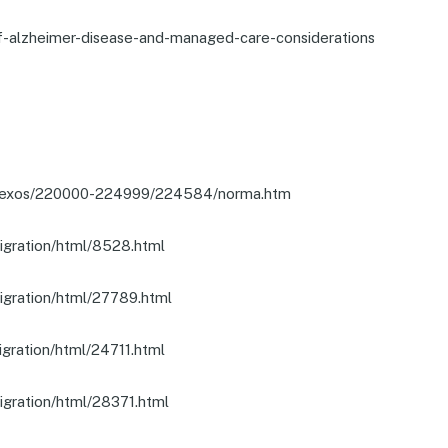
-alzheimer-disease-and-managed-care-considerations
et/anexos/220000-224999/224584/norma.htm
migration/html/8528.html
migration/html/27789.html
migration/html/24711.html
migration/html/28371.html