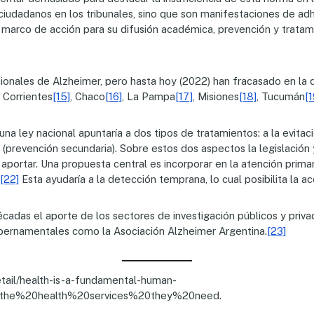
s ciudadanos en los tribunales, sino que son manifestaciones de a
marco de acción para su difusión académica, prevención y tratami
ionales de Alzheimer, pero hasta hoy (2022) han fracasado en la do
, Corrientes
[15]
, Chaco
[16]
, La Pampa
[17]
, Misiones
[18]
, Tucumán
[1
una ley nacional apuntaría a dos tipos de tratamientos: a la evitac
s (prevención secundaria). Sobre estos dos aspectos la legislación 
a aportar. Una propuesta central es incorporar en la atención prim
[22]
Esta ayudaría a la detección temprana, lo cual posibilita la a
cadas el aporte de los sectores de investigación públicos y priva
bernamentales como la Asociación Alzheimer Argentina.
[23]
ail/health-is-a-fundamental-human-
r,the%20health%20services%20they%20need.