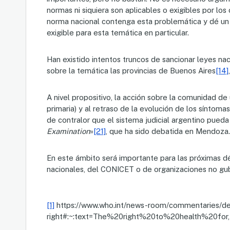
normas ni siquiera son aplicables o exigibles por lo
norma nacional contenga esta problemática y dé un 
exigible para esta temática en particular.
Han existido intentos truncos de sancionar leyes nac
sobre la temática las provincias de Buenos Aires
[14]
A nivel propositivo, la acción sobre la comunidad de 
primaria) y al retraso de la evolución de los síntoma
de contralor que el sistema judicial argentino pued
Examination
»
[21]
, que ha sido debatida en Mendoza.
En este ámbito será importante para las próximas dé
nacionales, del CONICET o de organizaciones no gu
[1]
https://www.who.int/news-room/commentaries/det
right#:~:text=The%20right%20to%20health%20fo