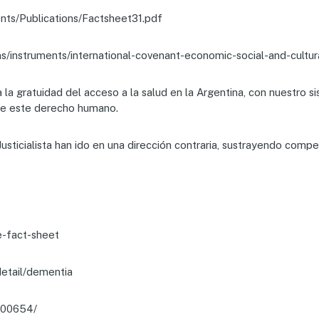
ents/Publications/Factsheet31.pdf
/instruments/international-covenant-economic-social-and-cultura
a gratuidad del acceso a la salud en la Argentina, con nuestro si
 de este derecho humano.
sticialista han ido en una dirección contraria, sustrayendo compete
e-fact-sheet
etail/dementia
6700654/