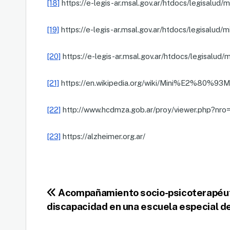
[18]
https://e-legis-ar.msal.gov.ar/htdocs/legisalud/
[19]
https://e-legis-ar.msal.gov.ar/htdocs/legisalud/
[20]
https://e-legis-ar.msal.gov.ar/htdocs/legisalud/
[21]
https://en.wikipedia.org/wiki/Mini%E2%80%93M
[22]
http://www.hcdmza.gob.ar/proy/viewer.php?nr
[23]
https://alzheimer.org.ar/
Navegación
Acompañamiento socio-psicoterapéut
discapacidad en una escuela especial d
de