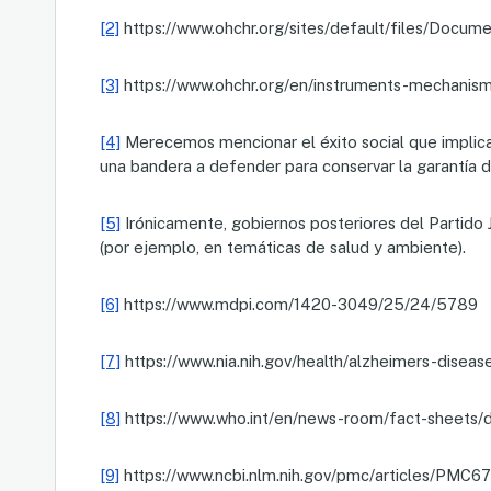
[2]
https://www.ohchr.org/sites/default/files/Docum
[3]
https://www.ohchr.org/en/instruments-mechanisms
[4]
Merecemos mencionar el éxito social que implica l
una bandera a defender para conservar la garantía
[5]
Irónicamente, gobiernos posteriores del Partido Ju
(por ejemplo, en temáticas de salud y ambiente).
[6]
https://www.mdpi.com/1420-3049/25/24/5789
[7]
https://www.nia.nih.gov/health/alzheimers-diseas
[8]
https://www.who.int/en/news-room/fact-sheets/d
[9]
https://www.ncbi.nlm.nih.gov/pmc/articles/PMC