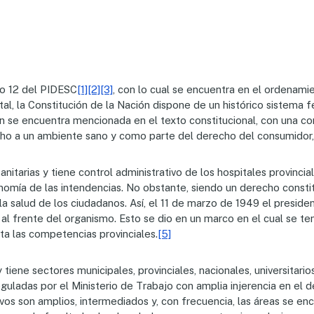
lo 12 del PIDESC
[1]
[2]
[3]
, con lo cual se encuentra en el ordenami
al, la Constitución de la Nación dispone de un histórico sistema f
n se encuentra mencionada en el texto constitucional, con una co
echo a un ambiente sano y como parte del derecho del consumidor,
anitarias y tiene control administrativo de los hospitales provinc
omía de las intendencias. No obstante, siendo un derecho constit
 la salud de los ciudadanos. Así, el 11 de marzo de 1949 el preside
 al frente del organismo. Esto se dio en un marco en el cual se te
sta las competencias provinciales.
[5]
 tiene sectores municipales, provinciales, nacionales, universitari
reguladas por el Ministerio de Trabajo con amplia injerencia en el d
ivos son amplios, intermediados y, con frecuencia, las áreas se e