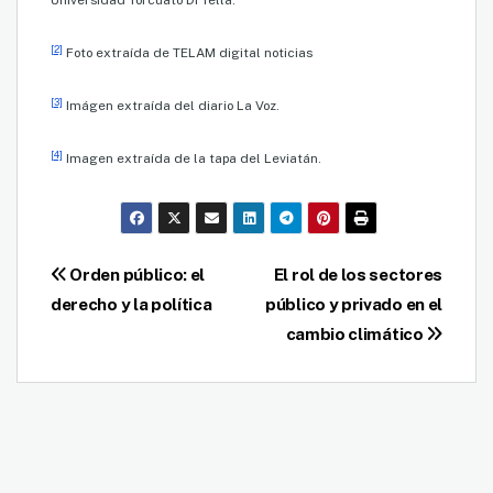
Universidad Torcuato Di Tella.
[2]
Foto extraída de TELAM digital noticias
[3]
Imágen extraída del diario La Voz.
[4]
Imagen extraída de la tapa del Leviatán.
Navegación
Orden público: el
El rol de los sectores
derecho y la política
público y privado en el
de
cambio climático
entradas