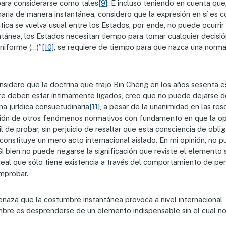
ara considerarse como tales
[9]
. E incluso teniendo en cuenta que
aria de manera instantánea, considero que la expresión en sí es c
tica se vuelva usual entre los Estados, por ende, no puede ocurrir
tánea, los Estados necesitan tiempo para tomar cualquier decisión
uniforme (…)”
[10]
, se requiere de tiempo para que nazca una norma
onsidero que la doctrina que trajo Bin Cheng en los años sesent
 deben estar íntimamente ligados, creo que no puede dejarse de
a jurídica consuetudinaria
[11]
, a pesar de la unanimidad en las r
nción de otros fenómenos normativos con fundamento en que la opin
ícil de probar, sin perjuicio de resaltar que esta consciencia de ob
 constituye un mero acto internacional aislado. En mi opinión, no
Si bien no puede negarse la significación que reviste el elemento
n ideal que sólo tiene existencia a través del comportamiento de 
omprobar.
naza que la costumbre instantánea provoca a nivel internacional,
umbre es desprenderse de un elemento indispensable sin el cual n