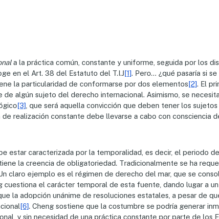
onal
a la práctica común, constante y uniforme, seguida por los di
 en el Art. 38 del Estatuto del T.I.J
[1]
. Pero… ¿qué pasaría si se
 tiene la particularidad de conformarse por dos elementos
[2]
. El p
e de algún sujeto del derecho internacional. Asimismo, se necesit
ógico
[3]
, que será aquella convicción que deben tener los sujetos
ica de realización constante debe llevarse a cabo con consciencia
be estar caracterizada por la temporalidad, es decir, el periodo de
ene la creencia de obligatoriedad. Tradicionalmente se ha requer
Un claro ejemplo es el régimen de derecho del mar, que se consolid
g cuestiona el carácter temporal de esta fuente, dando lugar a u
e que la adopción unánime de resoluciones estatales, a pesar de qu
cional
[6]
. Cheng sostiene que la costumbre se podría generar inm
ional, y sin necesidad de una práctica constante por parte de los 