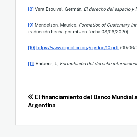
[8]
Vera Esquivel, Germán,
El derecho del espacio y 
[9]
Mendelson, Maurice,
Formation of Customary Int
traducción hecha por mí – en fecha 08/06/2020).
[10]
https://www.dipublico.org/cij/doc/10.pdf
(09/06/
[11]
Barberis, J.,
Formulación del derecho internacion
Navegación
El financiamiento del Banco Mundial a
Argentina
de
entradas