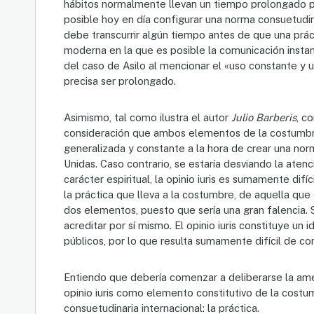
hábitos normalmente llevan un tiempo prolongado p
posible hoy en día configurar una norma consuetudin
debe transcurrir algún tiempo antes de que una prác
moderna en la que es posible la comunicación instan
del caso de Asilo al mencionar el «uso constante y 
precisa ser prolongado.
Asimismo, tal como ilustra el autor
Julio Barberis
, c
consideración que ambos elementos de la costumbre
generalizada y constante a la hora de crear una norm
Unidas. Caso contrario, se estaría desviando la ate
carácter espiritual, la opinio iuris es sumamente dif
la práctica que lleva a la costumbre, de aquella que
dos elementos, puesto que sería una gran falencia. 
acreditar por sí mismo. El opinio iuris constituye u
públicos, por lo que resulta sumamente difícil de c
Entiendo que debería comenzar a deliberarse la ame
opinio iuris como elemento constitutivo de la cost
consuetudinaria internacional: la práctica.