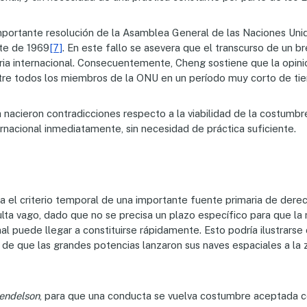
mportante resolución de la Asamblea General de las Naciones Unidas
rte de 1969
[7]
. En este fallo se asevera que el transcurso de un 
ia internacional. Consecuentemente, Cheng sostiene que la opinio
ntre todos los miembros de la ONU en un período muy corto de ti
 nacieron contradicciones respecto a la viabilidad de la costumbre
nacional inmediatamente, sin necesidad de práctica suficiente.
 criterio temporal de una importante fuente primaria de derecho in
lta vago, dado que no se precisa un plazo específico para que la 
l puede llegar a constituirse rápidamente. Esto podría ilustrarse
 de que las grandes potencias lanzaron sus naves espaciales a la z
endelson
, para que una conducta se vuelva costumbre aceptada co