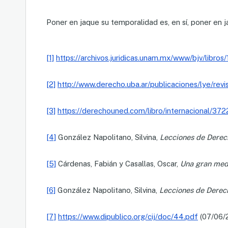
Poner en jaque su temporalidad es, en sí, poner en 
[1]
https://archivos.juridicas.unam.mx/www/bjv/libros
[2]
http://www.derecho.uba.ar/publicaciones/lye/rev
[3]
https://derechouned.com/libro/internacional/372
[4]
González Napolitano, Silvina,
Lecciones de Derech
[5]
Cárdenas, Fabián y Casallas, Oscar,
Una gran medi
[6]
González Napolitano, Silvina,
Lecciones de Derech
[7]
https://www.dipublico.org/cij/doc/44.pdf
(07/06/