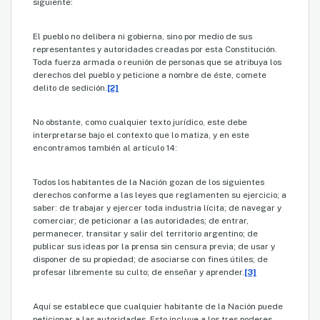
siguiente:
El pueblo no delibera ni gobierna, sino por medio de sus
representantes y autoridades creadas por esta Constitución.
Toda fuerza armada o reunión de personas que se atribuya los
derechos del pueblo y peticione a nombre de éste, comete
delito de sedición.
[2]
No obstante, como cualquier texto jurídico, este debe
interpretarse bajo el contexto que lo matiza, y en este
encontramos también al artículo 14:
Todos los habitantes de la Nación gozan de los siguientes
derechos conforme a las leyes que reglamenten su ejercicio; a
saber: de trabajar y ejercer toda industria lícita; de navegar y
comerciar; de peticionar a las autoridades; de entrar,
permanecer, transitar y salir del territorio argentino; de
publicar sus ideas por la prensa sin censura previa; de usar y
disponer de su propiedad; de asociarse con fines útiles; de
profesar libremente su culto; de enseñar y aprender.
[3]
Aquí se establece que cualquier habitante de la Nación puede
peticionar a las autoridades. Esto incluye a los tres poderes