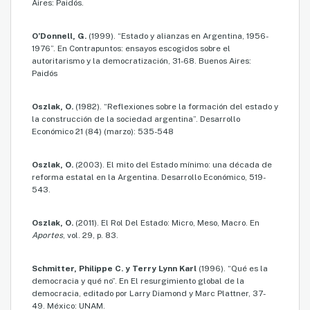
Aires: Paidós.
O’Donnell, G.
(1999). “Estado y alianzas en Argentina, 1956-
1976”. En Contrapuntos: ensayos escogidos sobre el
autoritarismo y la democratización, 31-68. Buenos Aires:
Paidós
Oszlak, O.
(1982). “Reflexiones sobre la formación del estado y
la construcción de la sociedad argentina”. Desarrollo
Económico 21 (84) (marzo): 535-548
Oszlak, O.
(2003). El mito del Estado mínimo: una década de
reforma estatal en la Argentina. Desarrollo Económico, 519-
543.
Oszlak, O.
(2011). El Rol Del Estado: Micro, Meso, Macro. En
Aportes
, vol. 29, p. 83.
Schmitter, Philippe C. y Terry Lynn Karl
(1996). “Qué es la
democracia y qué no”. En El resurgimiento global de la
democracia, editado por Larry Diamond y Marc Plattner, 37-
49. México: UNAM.