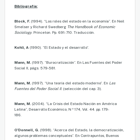
Bibliografía:
Block, F.
(1994). “Los roles del estado en la economía”. En Neil
Smelser y Richard Swedberg
The Handbook of Economic
Sociology
. Princeton. Pp. 691- 710. Traducción.
Kohli, A
(1990). “El Estado y el desarrollo”.
Mann, M.
(1997). “Burocratización”. En Las Fuentes del Poder
Social II, págs. 579-581.
Mann, M.
(1997). “Una teoría del estado moderno”. En
Las
Fuentes del Poder Social II
. (selección del cap. 3).
Mann, M.
(2004). “La Crisis del Estado Nación en América
Latina”, Desarrollo Económico, N º 174, Vol. 44. pp. 179-
186.
O’Donnell, G.
(1998). “Acerca del Estado, la democratización,
algunos problemas conceptuales”. En Contrapuntos, Buenos