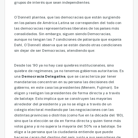
grupos de interés que sean independientes.
O´Donnell plantea, que las democracias que están surgiendo
en los países de América Latina se corresponden del todo con
las democracias representativas liberales de los países más
consolidados. Sin embargo, siguen siendo Democracias,
aunque no tengan las 7 condiciones de poliarquía que exponía
Dahl, O´Donnell observa que se están dando otras condiciones
sin dejar de ser Democracias, atendiendo que:
Desde los ‘90 ya no hay casi quiebres institucionales, sino
quiebre de regímenes, ya no tenemos gobiernos autoritarios. Es
una
Democracia Delegativa
, que se caracteriza por tener
mandatarios concentran en su persona las decisiones del
gobierno, en este caso los presidentes (Menem, Fujimori). Se
eligen y reeligen los presidentes de forma directa y a través
de balotaje. Esto implica que se construyen las mayorías
alrededor del presidente y ya no se elige a través de un
colegio electoral mediando por las negociaciones con las
distintas provincias o distritos (como fue en la década del ‘80),
sino que la elección se da en forma directa y quien tiene más
votos gana y si no supera la mayoría del 50% va a balotaje. Se
elige a la persona que la ciudadanía entiende que puede
hacerse cargo del destino del país, junto a sus seguidores de