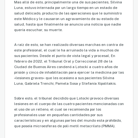
Mas allá de esto, principalmente una de sus pacientes, Silvina
Luna, estuvo internada por un largo tiempo en un estado de
salud delicado, producto de las operaciones que le suministro
este Médico y le causaron un agravamiento de su estado de
salud, hasta que finalmente se anuncio una noticia que nadie
quería escuchar, su muerte.
A raíz de esto, se han realizado diversas marchas en contra de
este profesional, el cual le ha arruinado la vida a muchos de
sus pacientes. Desde el punto de vista legal y procesal, En
febrero de 2022, el Tribunal Oral y Correccional 28 de la
Ciudad de Buenos Aires condenó a Lotocki a cuatro años de
prisión y cinco de inhabilitación para ejercer la medicina por las
«lesiones graves» que les ocasiono a sus pacientes Silvina
Luna, Gabriela Trenchi, Pamela Sosa y Stefanía Xipolitakis.
Sobre esto, el tribunal decidido que Lotocki provoco diversas
lesiones en el cuerpo de las cuatro pacientes mencionadas con
el uso de un relleno, el cual se recomienda por los
profesionales usar en pequeñas cantidades por sus
características y en algunas partes del mundo esta prohibido,
que poseía microesferas de poli metil metacrilato (PMMA).