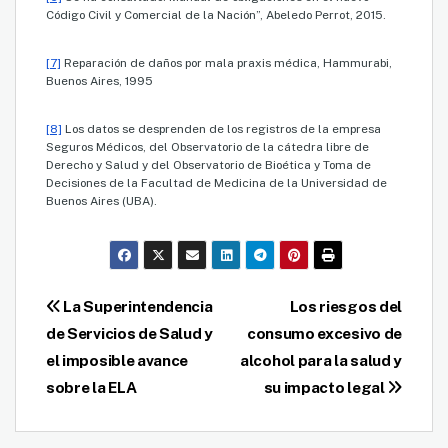
Código Civil y Comercial de la Nación”, Abeledo Perrot, 2015.
[7]
Reparación de daños por mala praxis médica, Hammurabi,
Buenos Aires, 1995
[8]
Los datos se desprenden de los registros de la empresa
Seguros Médicos, del Observatorio de la cátedra libre de
Derecho y Salud y del Observatorio de Bioética y Toma de
Decisiones de la Facultad de Medicina de la Universidad de
Buenos Aires (UBA).
Navegación
La Superintendencia
Los riesgos del
de Servicios de Salud y
consumo excesivo de
de
el imposible avance
alcohol para la salud y
entradas
sobre la ELA
su impacto legal