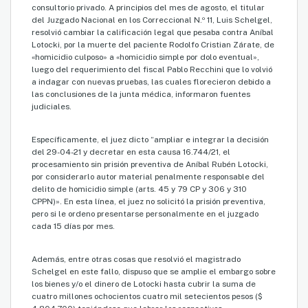
consultorio privado. A principios del mes de agosto, el titular
del Juzgado Nacional en los Correccional N.º 11, Luis Schelgel,
resolvió cambiar la calificación legal que pesaba contra Aníbal
Lotocki, por la muerte del paciente Rodolfo Cristian Zárate, de
«homicidio culposo» a «homicidio simple por dolo eventual»,
luego del requerimiento del fiscal Pablo Recchini que lo volvió
a indagar con nuevas pruebas, las cuales florecieron debido a
las conclusiones de la junta médica, informaron fuentes
judiciales.
Específicamente, el juez dicto “ampliar e integrar la decisión
del 29-04-21 y decretar en esta causa 16.744/21, el
procesamiento sin prisión preventiva de Aníbal Rubén Lotocki,
por considerarlo autor material penalmente responsable del
delito de homicidio simple (arts. 45 y 79 CP y 306 y 310
CPPN)». En esta línea, el juez no solicitó la prisión preventiva,
pero si le ordeno presentarse personalmente en el juzgado
cada 15 días por mes.
Además, entre otras cosas que resolvió el magistrado
Schelgel en este fallo, dispuso que se amplie el embargo sobre
los bienes y/o el dinero de Lotocki hasta cubrir la suma de
cuatro millones ochocientos cuatro mil setecientos pesos ($