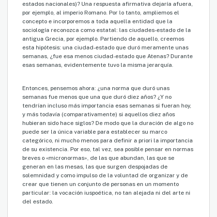
estados nacionales)? Una respuesta afirmativa dejaría afuera,
por ejemplo, al imperio Romano. Por lo tanto, ampliemos el
concepto e incorporemos a toda aquella entidad que la
sociología reconozca como estatal: las ciudades-estado de la
antigua Grecia, por ejemplo. Partiendo de aquello, creemos
esta hipótesis: una ciudad-estado que duró meramente unas
semanas, ¿fue esa menos ciudad-estado que Atenas? Durante
esas semanas, evidentemente tuvo la misma jerarquía.
Entonces, pensemos ahora: ¿una norma que duró unas
semanas fue menos que una que duró diez años? ¿Y no
tendrían incluso más importancia esas semanas si fueran hoy,
y más todavía (comparativamente) si aquellos diez años
hubieran sido hace siglos? De modo que la duración de algo no
puede ser la única variable para establecer su marco
categórico, ni mucho menos para definir a priori la importancia
de su existencia. Por eso, tal vez, sea posible pensar en normas
breves o «micronormas», de las que abundan, las que se
generan en las mesas, las que surgen despojadas de
solemnidad y como impulso de la voluntad de organizar y de
crear que tienen un conjunto de personas en un momento
particular: la vocación iuspoética, no tan alejada ni del arte ni
del estado.