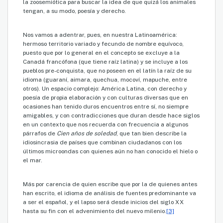
la zoosemiótica para buscar la idea de que quizá los animales
tengan, a su modo, poesía y derecho.
Nos vamos a adentrar, pues, en nuestra Latinoamérica:
hermoso territorio variado y fecundo de nombre equívoco,
puesto que por lo general en el concepto se excluye a la
Canadá francófona (que tiene raíz latina) y se incluye a los
pueblos pre-conquista, que no poseen en el latín la raíz de su
idioma (guaraní, aimara, quechua, mocoví, mapuche, entre
otros). Un espacio complejo: América Latina, con derecho y
poesía de propia elaboración y con culturas diversas que en
ocasiones han tenido duros encuentros entre sí, no siempre
amigables, y con contradicciones que duran desde hace siglos
en un contexto que nos recuerda con frecuencia a algunos
párrafos de
Cien años de soledad
, que tan bien describe la
idiosincrasia de países que combinan ciudadanos con los
últimos microondas con quienes aún no han conocido el hielo o
el mar.
Más por carencia de quien escribe que por la de quienes antes
han escrito, el idioma de análisis de fuentes predominante va
a ser el español, y el lapso será desde inicios del siglo XX
hasta su fin con el advenimiento del nuevo milenio.
[3]