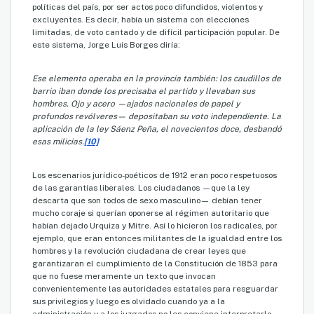
políticas del país, por ser actos poco difundidos, violentos y
excluyentes. Es decir, había un sistema con elecciones
limitadas, de voto cantado y de difícil participación popular. De
este sistema, Jorge Luis Borges diría:
Ese elemento operaba en la provincia también: los caudillos de
barrio iban donde los precisaba el partido y llevaban sus
hombres. Ojo y acero —ajados nacionales de papel y
profundos revólveres— depositaban su voto independiente. La
aplicación de la ley Sáenz Peña, el novecientos doce, desbandó
esas milicias.
[10]
Los escenarios jurídico-poéticos de 1912 eran poco respetuosos
de las garantías liberales. Los ciudadanos —que la ley
descarta que son todos de sexo masculino— debían tener
mucho coraje si querían oponerse al régimen autoritario que
habían dejado Urquiza y Mitre. Así lo hicieron los radicales, por
ejemplo, que eran entonces militantes de la igualdad entre los
hombres y la revolución ciudadana de crear leyes que
garantizaran el cumplimiento de la Constitución de 1853 para
que no fuese meramente un texto que invocan
convenientemente las autoridades estatales para resguardar
sus privilegios y luego es olvidado cuando ya a la