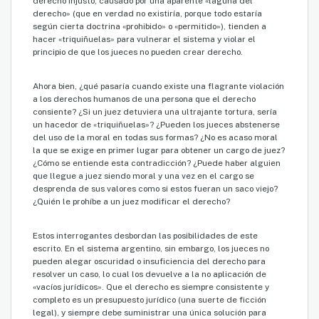
derecho injusto, causado por una aparente «laguna del
derecho» (que en verdad no existiría, porque todo estaría
según cierta doctrina «prohibido» o «permitido»), tienden a
hacer «triquiñuelas» para vulnerar el sistema y violar el
principio de que los jueces no pueden crear derecho.
Ahora bien, ¿qué pasaría cuando existe una flagrante violación
a los derechos humanos de una persona que el derecho
consiente? ¿Si un juez detuviera una ultrajante tortura, sería
un hacedor de «triquiñuelas»? ¿Pueden los jueces abstenerse
del uso de la moral en todas sus formas? ¿No es acaso moral
la que se exige en primer lugar para obtener un cargo de juez?
¿Cómo se entiende esta contradicción? ¿Puede haber alguien
que llegue a juez siendo moral y una vez en el cargo se
desprenda de sus valores como si estos fueran un saco viejo?
¿Quién le prohíbe a un juez modificar el derecho?
Estos interrogantes desbordan las posibilidades de este
escrito. En el sistema argentino, sin embargo, los jueces no
pueden alegar oscuridad o insuficiencia del derecho para
resolver un caso, lo cual los devuelve a la no aplicación de
«vacíos jurídicos». Que el derecho es siempre consistente y
completo es un presupuesto jurídico (una suerte de ficción
legal), y siempre debe suministrar una única solución para