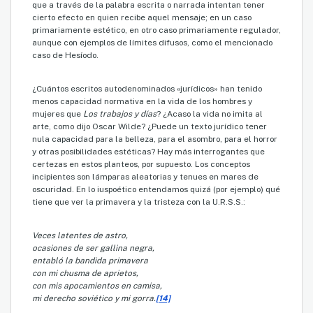
que a través de la palabra escrita o narrada intentan tener
cierto efecto en quien recibe aquel mensaje; en un caso
primariamente estético, en otro caso primariamente regulador,
aunque con ejemplos de límites difusos, como el mencionado
caso de Hesíodo.
¿Cuántos escritos autodenominados «jurídicos» han tenido
menos capacidad normativa en la vida de los hombres y
mujeres que
Los trabajos y días
? ¿Acaso la vida no imita al
arte, como dijo Oscar Wilde? ¿Puede un texto jurídico tener
nula capacidad para la belleza, para el asombro, para el horror
y otras posibilidades estéticas? Hay más interrogantes que
certezas en estos planteos, por supuesto. Los conceptos
incipientes son lámparas aleatorias y tenues en mares de
oscuridad. En lo iuspoético entendamos quizá (por ejemplo) qué
tiene que ver la primavera y la tristeza con la U.R.S.S.:
Veces latentes de astro,
ocasiones de ser gallina negra,
entabló la bandida primavera
con mi chusma de aprietos,
con mis apocamientos en camisa,
mi derecho soviético y mi gorra.
[14]