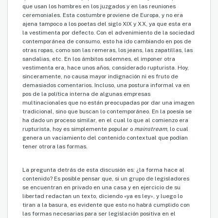
que usan los hombres en los juzgados y en las reuniones
ceremoniales. Esta costumbre proviene de Europa, y no era
ajena tampoco a los poetas del siglo XIX y XX, ya que esta era
la vestimenta por defecto. Con el advenimiento de la sociedad
contemporánea de consumo, esto ha ido cambiando en pos de
otras ropas, como son las remeras, los jeans, las zapatillas, las
sandalias, etc. En los ámbitos solemnes, el imponer otra
vestimenta era, hace unos años, considerado rupturista. Hoy,
sinceramente, no causa mayor indignación ni es fruto de
demasiados comentarios. Incluso, una postura informal va en
pos de la política interna de algunas empresas
multinacionales que no están preocupadas por dar una imagen
tradicional, sino que buscan lo contemporáneo. En la poesía se
ha dado un proceso similar, en el cual lo que al comienzo era
rupturista, hoy es simplemente popular o
mainstream
, lo cual
genera un vaciamiento del contenido contextual que podían
tener otrora las formas.
La pregunta detrás de esta discusión es: ¿la forma hace al
contenido? Es posible pensar que, si un grupo de legisladores
se encuentran en privado en una casa y en ejercicio de su
libertad redactan un texto, diciendo «ya es ley», y luego lo
tiran a la basura, es evidente que esto no habrá cumplido con
las formas necesarias para ser legislación positiva en el