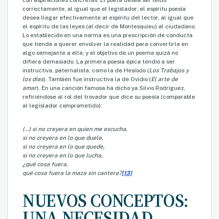
con aspiraciones concretas. El poeta desea ser leído
correctamente, al igual que el legislador; el espíritu poesía
desea llegar efectivamente al espíritu del lector, al igual que
el espíritu de las leyes (al decir de Montesquieu) al ciudadano.
Lo establecido en una norma es una prescripción de conducta
que tiende a querer envolver la realidad para convertirla en
algo semejante a ella; y el objetivo de un poema quizá no
difiera demasiado. La primera poesía épica tendió a ser
instructiva, paternalista, como la de Hesíodo (
Los Trabajos y
los días
). También fue instructiva la de Ovidio (
El arte de
amar
). En una canción famosa ha dicho ya Silvio Rodríguez,
refiriéndose al rol del trovador que dice su poesía (comparable
al legislador comprometido):
(…) si no creyera en quien me escucha,
si no creyera en lo que duele,
si no creyera en lo que quede,
si no creyera en lo que lucha,
¿qué cosa fuera,
qué cosa fuera la maza sin cantera?
[13]
NUEVOS CONCEPTOS:
UNA NECESIDAD