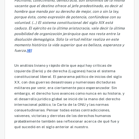
Pacifismo, colectivismo, democracia, son sinónimos de la misma
vacante que el destino ofrece al jefe predestinado, es decir al
hombre que manda por su derecho de mejor, con o sin la ley,
porque ésta, como expresión de potencia, confúndese con su
voluntad. (…) El sistema constitucional del siglo XIX está
caduco. El ejército es la última aristocracia, vale decir la última
posibilidad de organización jerárquica que nos resta entre la
disolución demagógica. Sólo la virtud militar realiza en este
momento histórico la vida superior que es belleza, esperanza y
fuerza.
[6]
Un análisis liviano y rápido diría que aquí hay críticas de
izquierda (Darío) y de derecha (Lugones) hacia el sistema
constitucional liberal. El panorama político de inicios del siglo
XX, con dos guerras desastrosas y numerosas dictaduras
militares por venir, era ciertamente poco esperanzador. Sin
embargo, el derecho tuvo avances como nunca en su historia, y
el desarrollo jurídico global se inició de la mano del derecho
internacional público, la Carta de la ONU y las normas
consuetudinarias. Pensar todas estas contradicciones,
vaivenes, victorias y derrotas de los derechos humanos
probablemente también sea reflexionar acerca de qué fue y
qué sucedió en el siglo anterior al nuestro.