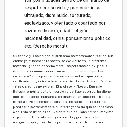
sus posibilidades dentro de un marco de
respeto por su vida y persona sin ser
ultrajado, disminuido, torturado,
esclavizado, violentado o coartado por
razones de sexo, edad, religión,
nacionalidad, etnia, pensamiento político,
etc. (derecho moral).
Cuando A y B coinciden el problema es meramente teórico. Sin
embargo, cuando no lo hacen, se convierte en un problema
material: ¿tienen derecho moral las personas de exigir sus
derechos humanos cuando no viven en un marco que los
considere? Supongamos que existe un estado que no ha
ratificado ningún tratado en absoluto. Un positivista diría que
tales derechos no existen. El profesor y filósofo Eugenio
Bulygin, emérito de la Universidad de Buenos Aires, ha dicho
que los derechos humanos son «magia», entendiendo por esa
palabra algo así como un «discurso no racional», lo cual nos
plantearía posteriormente el interrogante de qué es lo racional
o no. Esta posición es equivalente a la de Hans Kelsen, máximo
exponente del positivismo jurídico. Bulygin a su vez ha
asegurado que, cuando los jueces se encuentran con un