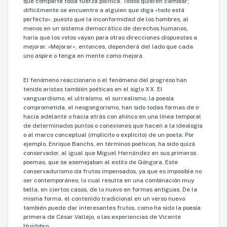
que comparte toda fuerza política. Todos quieren cambiar;
difícilmente se encuentre a alguien que diga «todo está
perfecto», puesto que la inconformidad de los hombres, al
menos en un sistema democrático de derechos humanos,
haría que los votos vayan para otras direcciones dispuestas a
mejorar. «Mejorar», entonces, dependerá del lado que cada
uno aspire o tenga en mente como mejora.
El fenómeno reaccionario o el fenómeno del progreso han
tenido aristas también poéticas en el siglo XX. El
vanguardismo, el ultraísmo, el surrealismo, la poesía
comprometida, el neogongorismo, han sido todas formas de ir
hacia adelante o hacia atrás con ahínco en una línea temporal
de determinados puntos o conexiones que hacen a la ideología
o al marco conceptual (implícito o explícito) de un poeta. Por
ejemplo, Enrique Banchs, en términos poéticos, ha sido quizá
conservador, al igual que Miguel Hernández en sus primeros
poemas, que se asemejaban al estilo de Góngora. Este
conservadurismo da frutos impensados, ya que es imposible no
ser contemporáneo, lo cual resulta en una combinación muy
bella, en ciertos casos, de lo nuevo en formas antiguas. De la
misma forma, el contenido tradicional en un verso nuevo
también puede dar interesantes frutos, como ha sido la poesía
primera de César Vallejo, o las experiencias de Vicente
Huidobro.