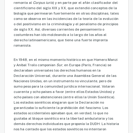
remonta al
Corpus iuris
) y en parte por el afán clasificador del
cientificismo del siglo XIX y XX, que extendió conceptos de la
biología que permearon fuertemente en otras disciplinas, tales
como se observa en las incidencias de la teoría de la evolución
o del positivismo en la criminología y el penalismo de principios
de siglo XX. Así, diversas corrientes de pensamiento o
costumbres han ido moldeando a lo largo de los años al
derecho latinoamericano, que tiene una fuerte impronta
romanista.
En 1948, en el mismo momento histórico en que Homero Manzi
y Aníbal Troilo componían
Sur
, en Europa (París, Francia) se
declaraban universales los derechos humanos en la
Declaración Universal, durante una Asamblea General de las
Naciones Unidas, en un instrumento no vinculante, pero de
sumo peso para la comunidad jurídica internacional. Votaron
cuarenta y ocho países a favor (entre ellos Estados Unidos) y
ocho países con abstenciones (entre ellos la Unión Soviética).
Los estados soviéticos alegaron que la Declaración no
garantizaba lo suficiente la prohibición del fascismo. Los
estados occidentales opinaban que, en verdad, lo que no
gustaba al bloque soviético era la libertad ambulatoria y los
demás derechos individuales que proponía la DUDH. La historia
nos ha contado que los estados soviéticos no intentaron