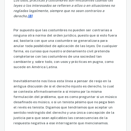
Los usos, prácticas y costumbres son vinculantes cuando las
leyes o los interesados se refieren a ellos o en situaciones no
regladas legalmente, siempre que no sean contrarios a
derecho.
[8]
Por supuesto que las costumbres no pueden ser contrarias a
ninguna otra norma del orden jurídico, puesto que si esto fuera
así, bastaría con que una costumbre se generalizara para
anular toda posibilidad de aplicación de las leyes. De cualquier
forma, es curioso que nuestro ordenamiento civil pretenda
completarse con las costumbres de una sociedad tan
cambiante y, sobre todo, con usos y prácticas en pugna, como
sucede en América Latina.
Inevitablemente nos lleva esta línea a pensar de reojo en la
antigua discusión de si el derecho injusto es derecho, lo cual
se contesta afirmativamente a sí mismo por la misma
formulación del problema, que es como preguntar si un músico
desafinado es músico, o si un tenista pésimo que no pega bien
el revés es tenista. Digamos que tendríamos que aceptar un
sentido restringido del derecho y una única concepción de la
justicia para que sean aplicables las consecuencias de la
respuesta negativa a ese interrogante que mencionamos.