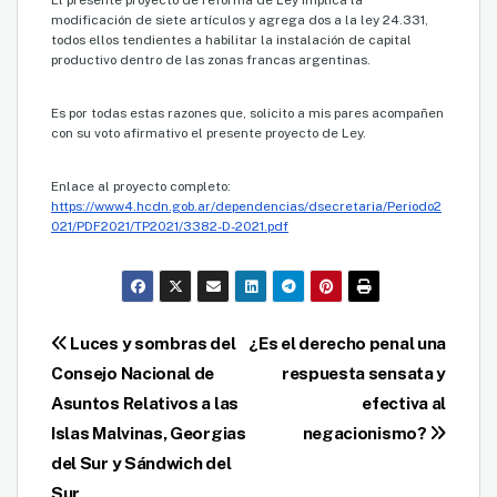
El presente proyecto de reforma de Ley implica la
modificación de siete artículos y agrega dos a la ley 24.331,
todos ellos tendientes a habilitar la instalación de capital
productivo dentro de las zonas francas argentinas.
Es por todas estas razones que, solicito a mis pares acompañen
con su voto afirmativo el presente proyecto de Ley.
Enlace al proyecto completo:
https://www4.hcdn.gob.ar/dependencias/dsecretaria/Periodo2
021/PDF2021/TP2021/3382-D-2021.pdf
Navegación
Luces y sombras del
¿Es el derecho penal una
Consejo Nacional de
respuesta sensata y
de
Asuntos Relativos a las
efectiva al
entradas
Islas Malvinas, Georgias
negacionismo?
del Sur y Sándwich del
Sur